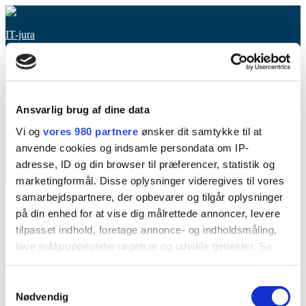
Spring
til
IT-jura
indhold
Juridisk rådgivning med fokus på IT-ret, AI og juridisk metode
Menu
Forside
Ansvarlig brug af dine data
Ydelser
Metode
Vi og
vores 980 partnere
ønsker dit samtykke til at
Digitale værktøjer
anvende cookies og indsamle persondata om IP-
JURAFI Lab
adresse, ID og din browser til præferencer, statistik og
Om
Kontakt
marketingformål. Disse oplysninger videregives til vores
samarbejdspartnere, der opbevarer og tilgår oplysninger
på din enhed for at vise dig målrettede annoncer, levere
Sample Page
tilpasset indhold, foretage annonce- og indholdsmåling,
lave målgruppeundersøgelser og udvikle tjenester. Se
mere information under
indstillinger
og i vores
This is an example page. It’s different from a blog post because it
persondatapolitik. Du kan altid trække dit samtykke
Samtykkevalg
will stay in one place and will show up in your site navigation (in
tilbage eller ændre indstillinger fra vores
Nødvendig
most themes). Most people start with an About page that introduces