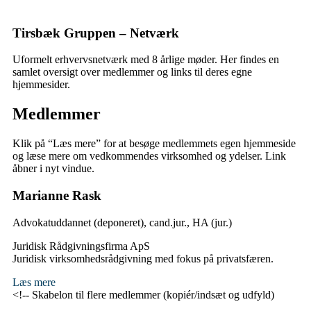
Tirsbæk Gruppen – Netværk
Uformelt erhvervsnetværk med 8 årlige møder. Her findes en
samlet oversigt over medlemmer og links til deres egne
hjemmesider.
Medlemmer
Klik på “Læs mere” for at besøge medlemmets egen hjemmeside
og læse mere om vedkommendes virksomhed og ydelser. Link
åbner i nyt vindue.
Marianne Rask
Advokatuddannet (deponeret), cand.jur., HA (jur.)
Juridisk Rådgivningsfirma ApS
Juridisk virksomhedsrådgivning med fokus på privatsfæren.
Læs mere
<!-- Skabelon til flere medlemmer (kopiér/indsæt og udfyld)