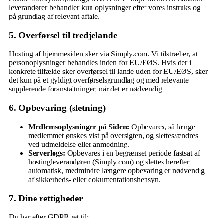
leverandører behandler kun oplysninger efter vores instruks og
på grundlag af relevant aftale.
5. Overførsel til tredjelande
Hosting af hjemmesiden sker via Simply.com. Vi tilstræber, at
personoplysninger behandles inden for EU/EØS. Hvis der i
konkrete tilfælde sker overførsel til lande uden for EU/EØS, sker
det kun på et gyldigt overførselsgrundlag og med relevante
supplerende foranstaltninger, når det er nødvendigt.
6. Opbevaring (sletning)
Medlemsoplysninger på Siden:
Opbevares, så længe
medlemmet ønskes vist på oversigten, og slettes/ændres
ved udmeldelse eller anmodning.
Serverlogs:
Opbevares i en begrænset periode fastsat af
hostingleverandøren (Simply.com) og slettes herefter
automatisk, medmindre længere opbevaring er nødvendig
af sikkerheds- eller dokumentationshensyn.
7. Dine rettigheder
Du har efter GDPR ret til: