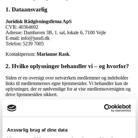
1. Dataansvarlig
Juridisk Rådgivningsfirma ApS
CVR:
40364692
Adresse:
Damhaven 3B, 1. sal, lokale 6, 7100 Vejle
E-mail:
info@jurafi.dk
Telefon:
5239 7005
Kontaktperson:
Marianne Rask
.
2. Hvilke oplysninger behandler vi – og hvorfor?
Siden er en oversigt over netværkets medlemmer og indeholder
links til medlemmernes egne hjemmesider. Vi behandler kun de
oplysninger, der er nødvendige for at vise medlemsoversigten og
drive hjemmesiden sikkert.
2.1 Medlemsoversigt
Oplysninger:
Navn, firmanavn, kort fagområde/profiltekst
(1 linje) samt link til medlemmets hjemmeside.
Ansvarlig brug af dine data
Formål:
At præsentere medlemmerne og give besøgende
mulighed for at klikke videre til medlemmernes egne