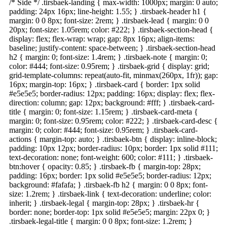
/* Side */ .tirsbaek-landing { max-width: 1000px; margin: 0 auto;
padding: 24px 16px; line-height: 1.55; } .tirsbaek-header h1 {
margin: 0 0 8px; font-size: 2rem; } .tirsbaek-lead { margin: 0 0
20px; font-size: 1.05rem; color: #222; } .tirsbaek-section-head {
display: flex; flex-wrap: wrap; gap: 8px 16px; align-items:
baseline; justify-content: space-between; } .tirsbaek-section-head
h2 { margin: 0; font-size: 1.4rem; } .tirsbaek-note { margin: 0;
color: #444; font-size: 0.95rem; } .tirsbaek-grid { display: grid;
grid-template-columns: repeat(auto-fit, minmax(260px, 1fr)); gap:
16px; margin-top: 16px; } .tirsbaek-card { border: 1px solid
#e5e5e5; border-radius: 12px; padding: 16px; display: flex; flex-
direction: column; gap: 12px; background: #fff; } .tirsbaek-card-
title { margin: 0; font-size: 1.15rem; } .tirsbaek-card-meta {
margin: 0; font-size: 0.95rem; color: #222; } .tirsbaek-card-desc {
margin: 0; color: #444; font-size: 0.95rem; } .tirsbaek-card-
actions { margin-top: auto; } .tirsbaek-btn { display: inline-block;
padding: 10px 12px; border-radius: 10px; border: 1px solid #111;
text-decoration: none; font-weight: 600; color: #111; } .tirsbaek-
btn:hover { opacity: 0.85; } .tirsbaek-fb { margin-top: 28px;
padding: 16px; border: 1px solid #e5e5e5; border-radius: 12px;
background: #fafafa; } .tirsbaek-fb h2 { margin: 0 0 8px; font-
size: 1.2rem; } .tirsbaek-link { text-decoration: underline; color:
inherit; } .tirsbaek-legal { margin-top: 28px; } .tirsbaek-hr {
border: none; border-top: 1px solid #e5e5e5; margin: 22px 0; }
.tirsbaek-legal-title { margin: 0 0 8px; font-size: 1.2rem; }